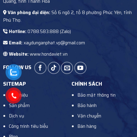
Quang, tỉnh Thanh Hóa
Văn phòng đại diện:
Số 6 ngõ 2, tổ 8 phường Phúc Yên, tỉnh
Phú Thọ.
Hotline:
0788.583.888 (Zalo)
Email:
xaydunganphat.vp@gmail.com
Website:
www.hondaviet.vn
FOLLOW US
SITEMAP
CHÍNH SÁCH
Giới thiệu
Bảo mật thông tin
Sản phẩm
Bảo hành
Dịch vụ
Vận chuyển
Công trình tiêu biểu
Bán hàng
Blog