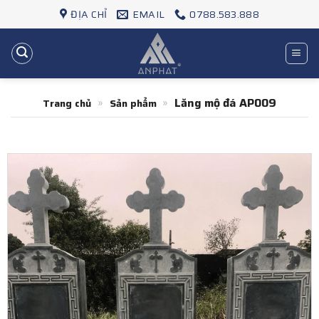
Chuyển
ĐỊA CHỈ
EMAIL
0788.583.888
đến
nội
dung
»
»
Lăng mộ đá AP009
Trang chủ
Sản phẩm