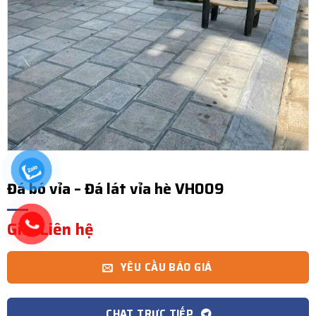
Đá bó vỉa – Đá lát vỉa hè VH009
Giá: Liên hệ
YÊU CẦU BÁO GIÁ
CHAT TRỰC TIẾP